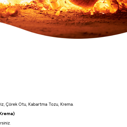
eviz, Çörek Otu, Kabartma Tozu, Krema.
, Krema)
siniz.