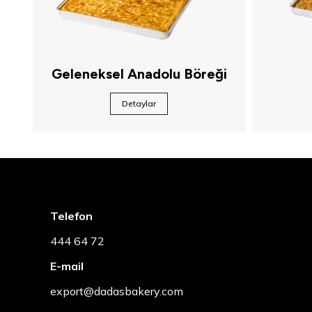
Geleneksel Anadolu Böreği
Detaylar
Telefon
444 64 72
E-mail
export@dadasbakery.com