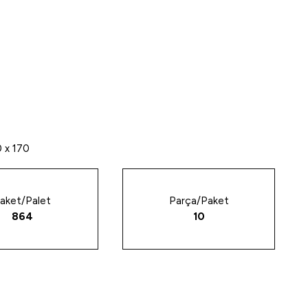
 x 170
aket/Palet
Parça/Paket
864
10