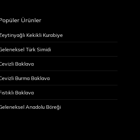
Popüler Ürünler
Zeytinyağlı Kekikli Kurabiye
Geleneksel Türk Simidi
Cevizli Baklava
Cevizli Burma Baklava
Fıstıklı Baklava
Geleneksel Anadolu Böreği