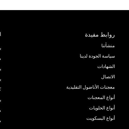
ا
روابط مفيدة
منشأتنا
ب
سياسة الجودة لدينا
م
الشهادات
ب
الاتصال
ب
معجنات الأناضول التقليدية
ك
أنواع المعجنات
ب
أنواع الحلويات
م
أنواع البسكويت
م