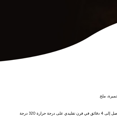
يرة، ملح.
يمكن تناوله بعد إذابته في درجة حرارة الغرفة لمدة 4 ساعات أو للحصول على طعم أفضل، قم بتسخين البيغل المجمد لمدة تصل إلى 4 دقائق في فرن تقليدي على درجة حرارة 320 درجة