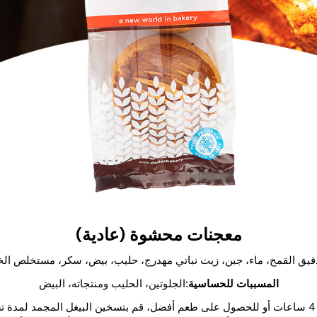
معجنات محشوة (عادية)
يق القمح، ماء، جبن، زيت نباتي مهدرج، حليب، بيض، سكر، مستخلص الخم
المسببات للحساسية:
الجلوتين، الحليب ومنتجاته، البيض