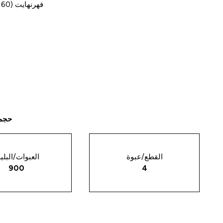
فهرنهايت (160 درجة مئوية). يمكن أيضًا تسخينه باستخدام مكبس بانيني أو محمصة أو مقلاة غير لاصقة.
حجم 
القطع/عبوة
العبوات/البلي
900
4